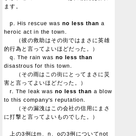
ます。
p. His rescue was
no less than
a
heroic act in the town.
（彼の救助はその街ではまさに英雄
的行為と言ってよいほどだった。）
q. The rain was
no less than
disastrous for this town.
（その雨はこの街にとってまさに災
害と言ってよいほどだった。）
r. The leak was
no less than
a blow
to this company's reputation.
（その漏洩はこの会社の信用にまさ
に打撃と言ってよいものでした。）
上の3例はm、n、oの3例についてnot