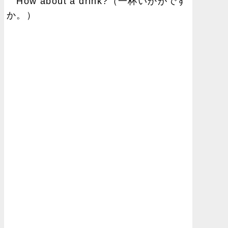
How about a drink?（一杯いかがです
か。）