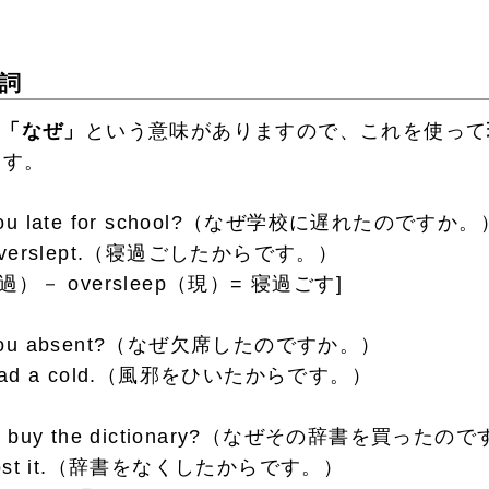
詞
は
「なぜ」
という意味がありますので、これを使って
ます。
you late for school?（なぜ学校に遅れたのですか。
 overslept.（寝過ごしたからです。）
（過）－ oversleep（現）= 寝過ごす]
you absent?（なぜ欠席したのですか。）
 had a cold.（風邪をひいたからです。）
ou buy the dictionary?（なぜその辞書を買ったの
 lost it.（辞書をなくしたからです。）