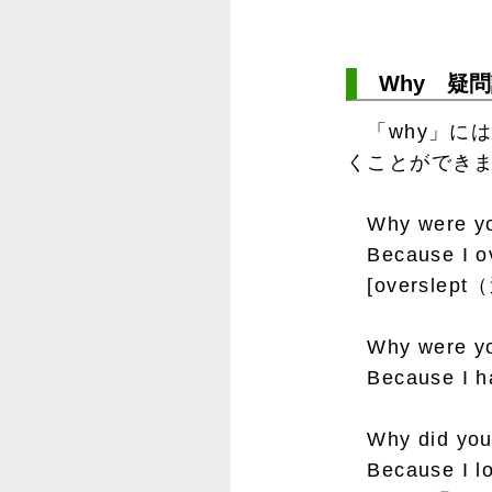
Why 疑問
「why」に
くことができ
Why were 
Because I
[overslept
Why were 
Because I
Why did y
Because I