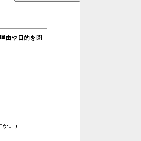
理由や目的を
聞
）
ですか。）