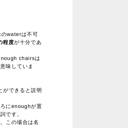
waterは不可
の程度
が十分であ
gh chairsは
を意味していま
とができると説明
enoughが置
容詞です。
す。この場合は名