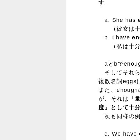
す。
a. She has
（彼女は十分
b. I have
en
（私は十分な
aとbでeno
そしてそれらの
複数名詞egg
また、enou
が、それは
「
度」として十
次も同様の例
c. We have