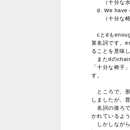
（十分な水
d. We have
（十分な椅
cとdもeno
算名詞です。en
ることを意味
またdのchai
「十分な椅子
す。
ところで、形容
しましたが、
名詞の後ろで用
かれているよ
しかしながら