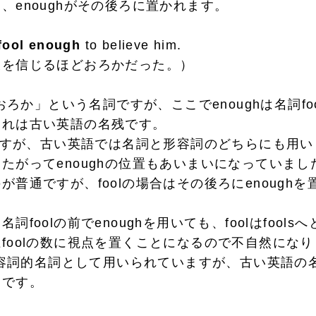
、enoughがその後ろに置かれます。
fool enough
to believe him.
信じるほどおろかだった。）
おろか」という名詞ですが、ここでenoughは名詞fo
これは古い英語の名残です。
ですが、古い英語では名詞と形容詞のどちらにも用
たがってenoughの位置もあいまいになっていました
が普通ですが、foolの場合はその後ろにenough
foolの前でenoughを用いても、foolはfool
foolの数に視点を置くことになるので不自然にな
形容詞的名詞として用いられていますが、古い英語の
です。