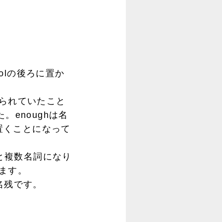
olの後ろに置か
いられていたこと
。enoughは名
を置くことになって
sへと複数名詞になり
ります。
名残です。