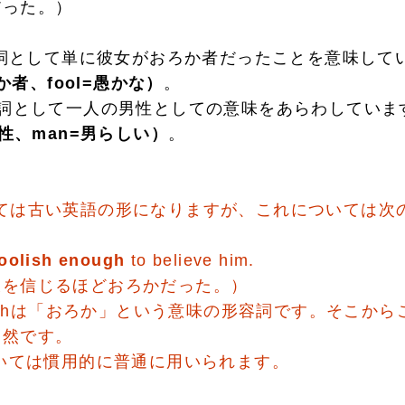
った。）
名詞として単に彼女がおろか者だったことを意味して
愚か者、fool=愚かな）
。
名詞として一人の男性としての意味をあらわしていま
男性、man=男らしい）
。
いては古い英語の形になりますが、これについては次
foolish enough
to believe him.
信じるほどおろかだった。）
lishは「おろか」という意味の形容詞です。そこか
自然です。
いては慣用的に普通に用いられます。