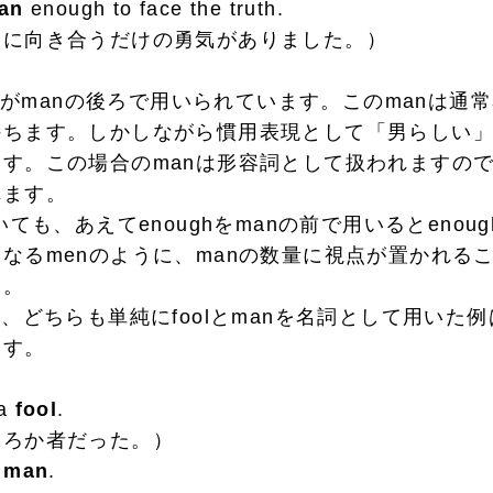
an
enough to face the truth.
向き合うだけの勇気がありました。）
ghがmanの後ろで用いられています。このmanは通
持ちます。しかしながら慣用表現として「男らしい
す。この場合のmanは形容詞として扱われますので、e
れます。
ても、あえてenoughをmanの前で用いるとenoug
なるmenのように、manの数量に視点が置かれる
す。
、どちらも単純にfoolとmanを名詞として用いた
ます。
 a
fool
.
ろか者だった。）
a
man
.