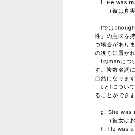
f. He was
m
（彼は真実に
fではenou
性」の意味を
つ場合がありま
の後ろに置か
fのmanについ
す。複数名詞に
自然になりま
eとfについて
ることができ
g. She was
（彼女はお
h. He was 