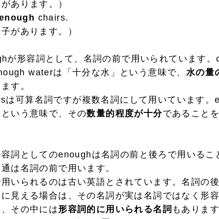
があります。）
enough
chairs.
子があります。）
ughが形容詞として、名詞の前で用いられています。cの
ough waterは「十分な水」という意味で、
水の量
します。
rsは可算名詞ですが複数名詞にして用いています。enou
」という意味で、その
数量的程度が十分
であること
詞としてのenoughは名詞の前と後ろで用いるこ
普通は名詞の前で用います。
いられるのは古い英語とされています。名詞の後ろに
うに見える場合は、その名詞が実は名詞ではなく形
、その中には
形容詞的に用いられる名詞
もありま