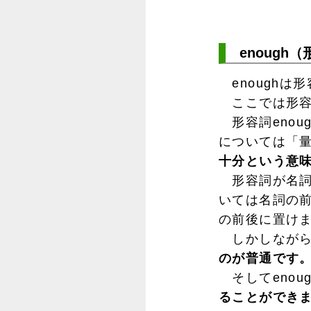
enough
enoughは
ここでは形容
形容詞enou
については「
十分という意
形容詞が名詞に
いては名詞の前
の前後に置けま
しかしながら、
のが普通です
そしてenou
ることができ