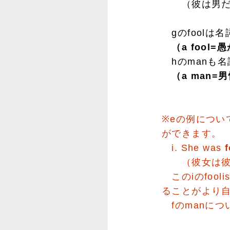
（彼は男だ
gのfoolは
（a fool=
hのmanも
（a man=
※eの例につ
ができます。
i. She was
（彼女は彼を
このiのfoo
ることがより
fのmanにつ